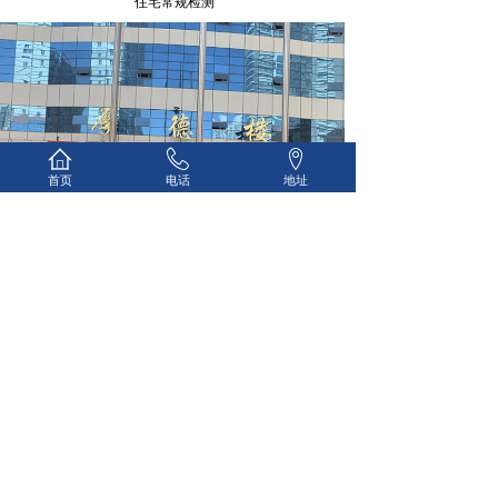
住宅常规检测
首页
电话
地址
医院防雷检测现场